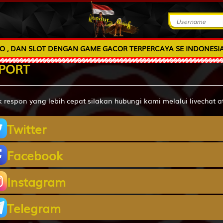
CAYA SE INDONESIA, AGEN TOGEL 75 PASARAN RESMI, BONUS M
PORT
 respon yang lebih cepat silakan hubungi kami melalui livechat at
Twitter
Facebook
Instagram
Telegram