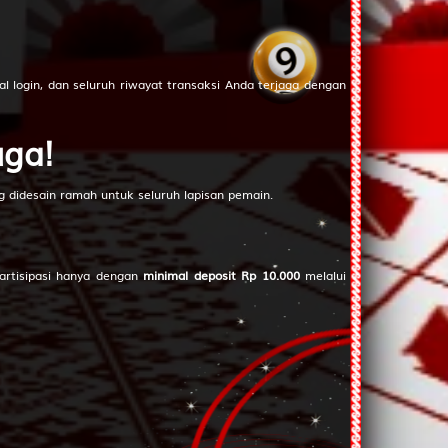
l login, dan seluruh riwayat transaksi Anda terjaga dengan
uga!
 didesain ramah untuk seluruh lapisan pemain.
partisipasi hanya dengan
minimal deposit Rp 10.000
melalui