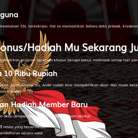
gguna
 keamanan SSL terenkripsi. Hal ini memastikan bahwa data pribadi, kredensia
onus/Hadiah Mu Sekarang J
hadirkan program apresiasi khusus berupa bonus melimpah setiap hari yang
a 10 Ribu Rupiah
klusif. Oleh karena itu, Anda sudah bisa mengaktifkan akun dan mulai ber
un e-wallet.
n Hadiah Member Baru
akun dengan lancar, ikuti prosedur resmi berikut:
OT
resmi yang terverifikasi.
endaftaran secara valid.