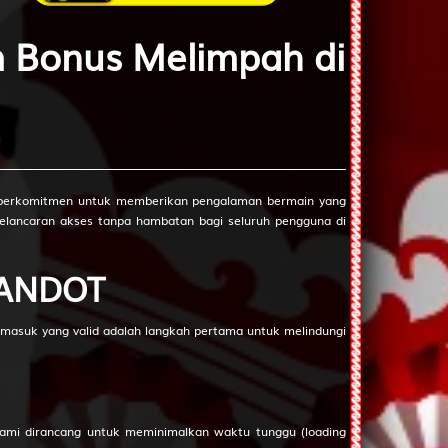
 Bonus Melimpah di
ami berkomitmen untuk memberikan pengalaman bermain yang
kelancaran akses tanpa hambatan bagi seluruh pengguna di
ABANDOT
 masuk yang valid adalah langkah pertama untuk melindungi
kami dirancang untuk meminimalkan waktu tunggu (loading