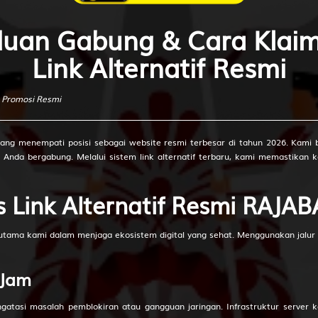
an Gabung & Cara Klaim
Link Alternatif Resmi
& Promosi Resmi
al yang menempati posisi sebagai website resmi terbesar di tahun 2026. K
Anda bergabung. Melalui sistem link alternatif terbaru, kami memastikan 
 Link Alternatif Resmi RAJ
utama kami dalam menjaga ekosistem digital yang sehat. Menggunakan jalur
 Jam
gatasi masalah pemblokiran atau gangguan jaringan. Infrastruktur server 