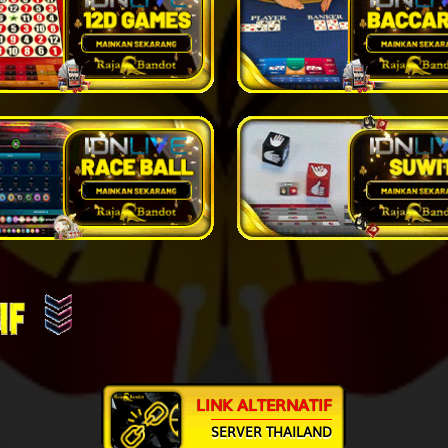
LINK ALTERNATIF
SERVER THAILAND