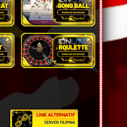
LINK ALTERNATIF
SERVER FILIPINA