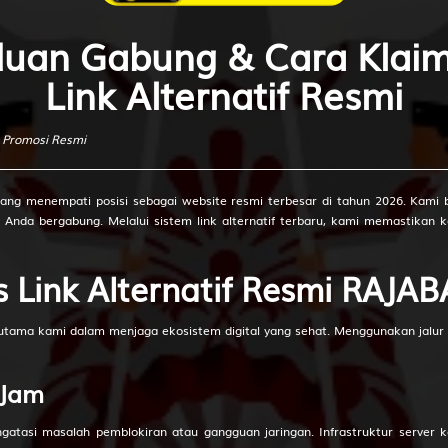
an Gabung & Cara Klaim
Link Alternatif Resmi
& Promosi Resmi
al yang menempati posisi sebagai website resmi terbesar di tahun 2026. K
Anda bergabung. Melalui sistem link alternatif terbaru, kami memastikan 
 Link Alternatif Resmi RAJ
utama kami dalam menjaga ekosistem digital yang sehat. Menggunakan jalur
 Jam
gatasi masalah pemblokiran atau gangguan jaringan. Infrastruktur server 