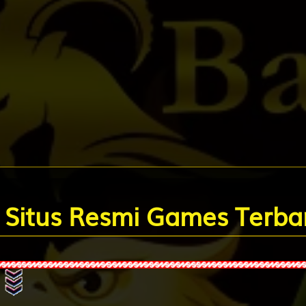
itus Resmi Games Terbar