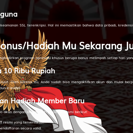
gguna
 keamanan SSL terenkripsi. Hal ini memastikan bahwa data pribadi, kredensia
onus/Hadiah Mu Sekarang J
hadirkan program apresiasi khusus berupa bonus melimpah setiap hari yang
a 10 Ribu Rupiah
klusif. Oleh karena itu, Anda sudah bisa mengaktifkan akun dan mulai ber
un e-wallet.
n Hadiah Member Baru
akun dengan lancar, ikuti prosedur resmi berikut:
OT
resmi yang terverifikasi.
endaftaran secara valid.