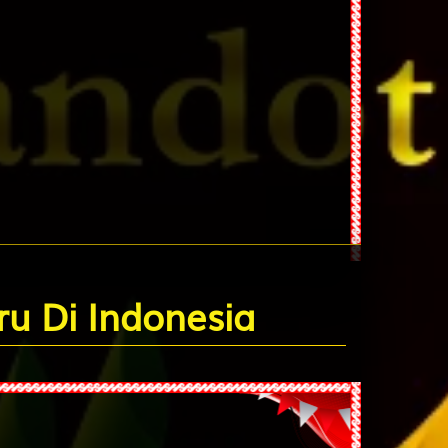
u Di Indonesia