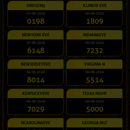
OREGON3
ILLINOIS EVE
07-08-2026
06-08-2026
0198
1809
NEWYORK EVE
INDIANAEVE
07-08-2026
06-08-2026
6148
7232
NEWJERSEYEVE
VIRGINIA N
06-08-2026
06-08-2026
8014
5514
KENTUCKYEVE
TEXAS NIGHT
06-08-2026
06-08-2026
7029
5000
NCAROLINAEVE
GEORGIA NGT