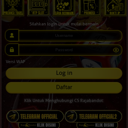
Silahkan login untuk mulai bermain
Versi WAP
Daftar
Klik Untuk Menghubungi CS Rajabandot: