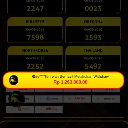
06-08-2026
06-08-2026
2247
0023
BULLSEYE
OREGON4
06-08-2026
06-08-2026
7598
1593
NORTHKOREA
THAILAND
06-08-2026
06-08-2026
2252
5492
ze****lb
Telah Berhasil Melakukan Withdraw
Rp 1.263.000,00